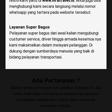
resmi kami yaitu di
www.viratravel.id
. Anda juga bisa
menghubungi kami secara langsung melalui nomor
whatsapp yang tertera pada website tersebut.
Layanan Super Bagus
Pelayanan super bagus dari awal kalian mengubungi
custumer service, driver hingga armada kesemua nya
kami maksimalkan dalam melayani pelanggan. Di
dukung dengan sumberdaya manusia yang baik di
bidang pelayanan transportasi.
Ada Pertanyaan ?
Silakan simak pertanyaan dan jawaban di bawah ini. Jika
kalian tidak dapat menemukan jawabannya, kirimkan
pertanyaan kepada kami. Admin akan menjawab
sesegera mungkin