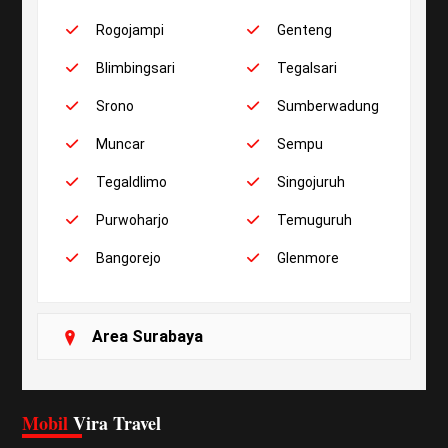
Rogojampi
Genteng
Blimbingsari
Tegalsari
Srono
Sumberwadung
Muncar
Sempu
Tegaldlimo
Singojuruh
Purwoharjo
Temuguruh
Bangorejo
Glenmore
Area Surabaya
Mobil
Vira Travel