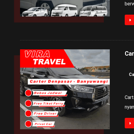
berwi
Car
Ca
Cart
nyam