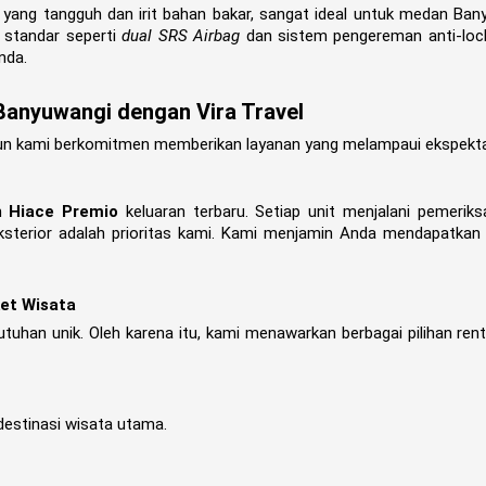
yang tangguh dan irit bahan bakar, sangat ideal untuk medan Ban
n standar seperti
dual SRS Airbag
dan sistem pengereman anti-loc
nda.
Banyuwangi dengan Vira Travel
un kami berkomitmen memberikan layanan yang melampaui ekspekta
n
Hiace Premio
keluaran terbaru. Setiap unit menjalani pemerik
 eksterior adalah prioritas kami. Kami menjamin Anda mendapatka
ket Wisata
uhan unik. Oleh karena itu, kami menawarkan berbagai pilihan rent
destinasi wisata utama.