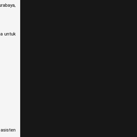
urabaya,
a untuk
 asisten