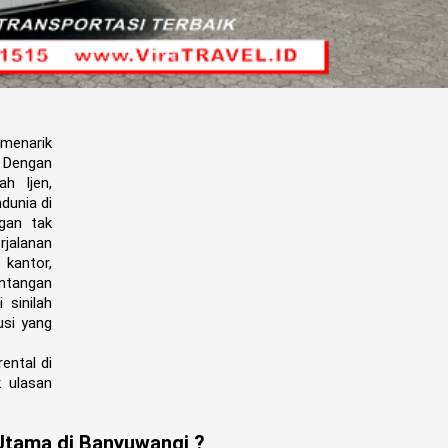
menarik
 Dengan
h Ijen,
dunia di
gan tak
jalanan
kantor,
antangan
i sinilah
usi yang
ental di
k ulasan
Utama di Banyuwangi ?