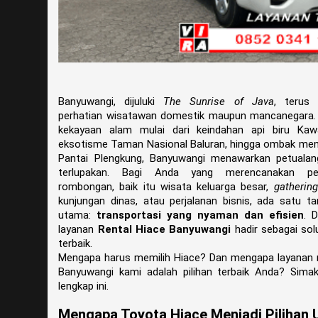
Banyuwangi, dijuluki
The Sunrise of Java
, terus 
perhatian wisatawan domestik maupun mancanegara.
kekayaan alam mulai dari keindahan api biru Kawa
eksotisme Taman Nasional Baluran, hingga ombak men
Pantai Plengkung, Banyuwangi menawarkan petualan
terlupakan. Bagi Anda yang merencanakan per
rombongan, baik itu wisata keluarga besar,
gathering
kunjungan dinas, atau perjalanan bisnis, ada satu t
utama:
transportasi yang nyaman dan efisien
. D
layanan
Rental Hiace Banyuwangi
hadir sebagai sol
terbaik.
Mengapa harus memilih Hiace? Dan mengapa layanan r
Banyuwangi kami adalah pilihan terbaik Anda? Sima
lengkap ini.
Mengapa Toyota Hiace Menjadi Pilihan 