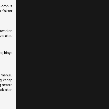
icrobus
a faktor
awarkan
nza atau
r, biaya
n menuju
ng kedap
g setara
dak akan