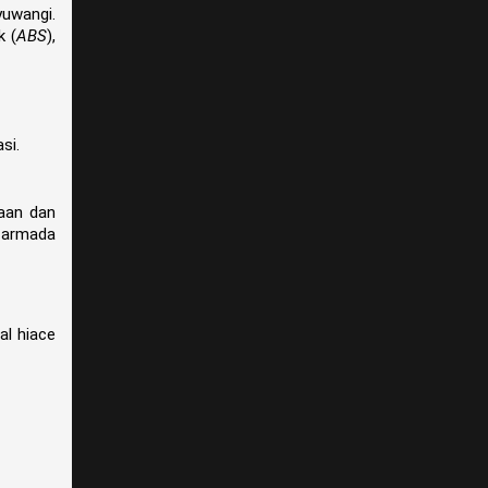
yuwangi.
k (
ABS
),
si.
saan dan
n armada
al hiace