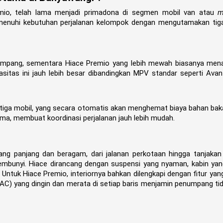
mio, telah lama menjadi primadona di segmen mobil van atau
m
emenuhi kebutuhan perjalanan kelompok dengan mengutamakan tig
pang, sementara Hiace Premio yang lebih mewah biasanya men
sitas ini jauh lebih besar dibandingkan MPV standar seperti Ava
 tiga mobil, yang secara otomatis akan menghemat biaya bahan baka
ma, membuat koordinasi perjalanan jauh lebih mudah.
yang panjang dan beragam, dari jalanan perkotaan hingga tanjaka
embunyi. Hiace dirancang dengan suspensi yang nyaman, kabin ya
. Untuk Hiace Premio, interiornya bahkan dilengkapi dengan fitur yan
(AC) yang dingin dan merata di setiap baris menjamin penumpang ti